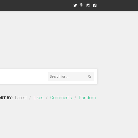
Latest
/
Likes
/
Comments
/
Random
RT BY: