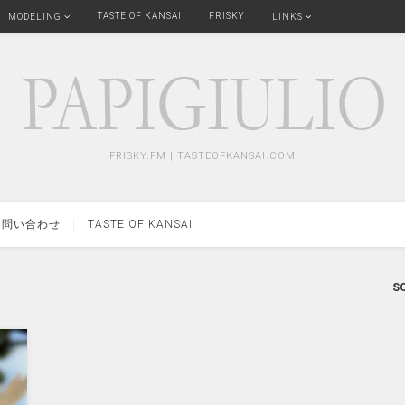
TASTE OF KANSAI
FRISKY
MODELING
LINKS
FRISKY.FM | TASTEOFKANSAI.COM
問い合わせ
TASTE OF KANSAI
SO