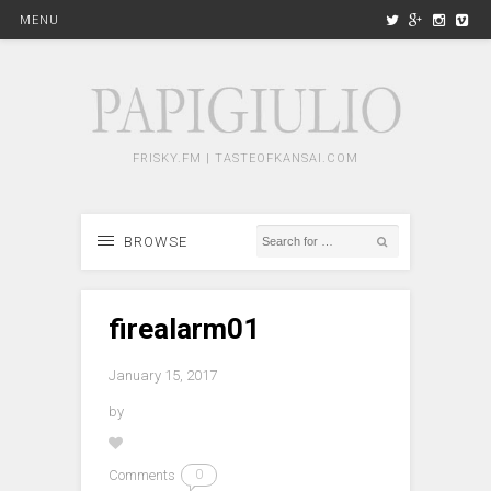
MENU
FRISKY.FM | TASTEOFKANSAI.COM
BROWSE
firealarm01
January 15, 2017
by
Comments
0