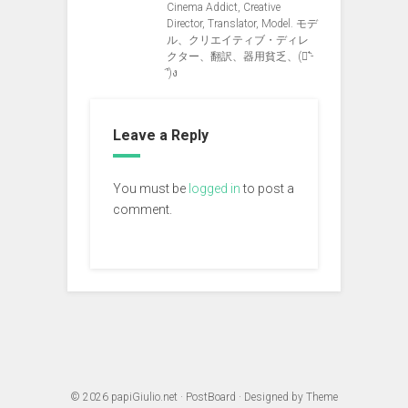
Cinema Addict, Creative
Director, Translator, Model. モデ
ル、クリエイティブ・ディレ
クター、翻訳、器用貧乏、(ง︡'-
'︠)ง
Leave a Reply
You must be
logged in
to post a
comment.
© 2026
papiGiulio.net
·
PostBoard
· Designed by
Theme