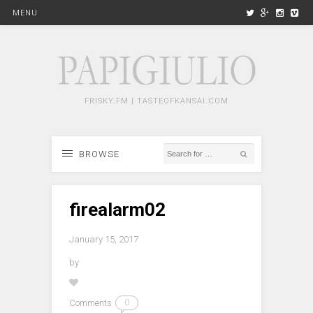
MENU
FRISKY.FM | TASTEOFKANSAI.COM
BROWSE
firealarm02
January 15, 2017
by
Comments
0