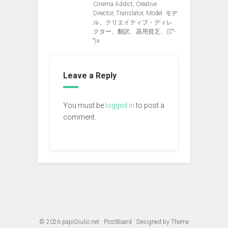
Cinema Addict, Creative
Director, Translator, Model. モデ
ル、クリエイティブ・ディレ
クター、翻訳、器用貧乏、(ง︡'-
'︠)ง
Leave a Reply
You must be
logged in
to post a
comment.
© 2026
papiGiulio.net
·
PostBoard
· Designed by
Theme