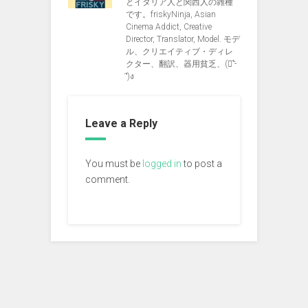
とイタリア人と関西人の雑種
です。friskyNinja, Asian
Cinema Addict, Creative
Director, Translator, Model. モデ
ル、クリエイティブ・ディレ
クター、翻訳、器用貧乏、(ง︡'-
'︠)ง
Leave a Reply
You must be
logged in
to post a
comment.