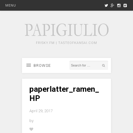
MENU
FRISKY.FM | TASTEOFKANSAI.COM
BROWSE
paperlatter_ramen_
HP
April 29, 2017
by