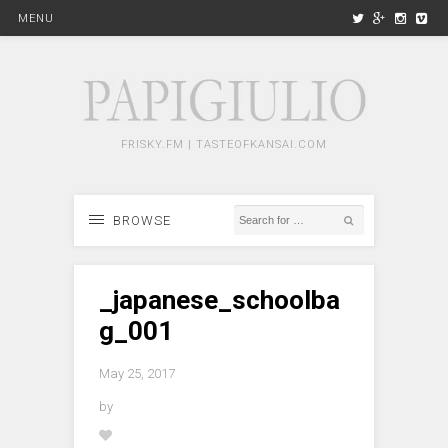
MENU
FRISKY.FM | TASTEOFKANSAI.COM
BROWSE
_japanese_schoolba
g_001
May 25, 2017
by