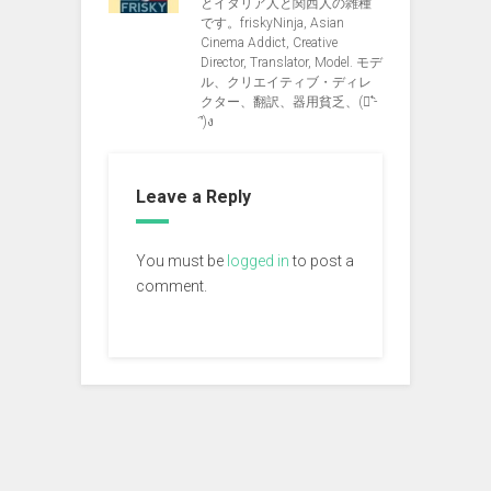
とイタリア人と関西人の雑種
です。friskyNinja, Asian
Cinema Addict, Creative
Director, Translator, Model. モデ
ル、クリエイティブ・ディレ
クター、翻訳、器用貧乏、(ง︡'-
'︠)ง
Leave a Reply
You must be
logged in
to post a
comment.