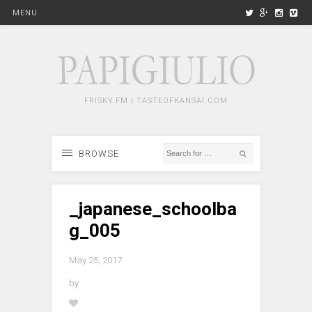
MENU
FRISKY.FM | TASTEOFKANSAI.COM
BROWSE
_japanese_schoolba
g_005
May 25, 2017
by