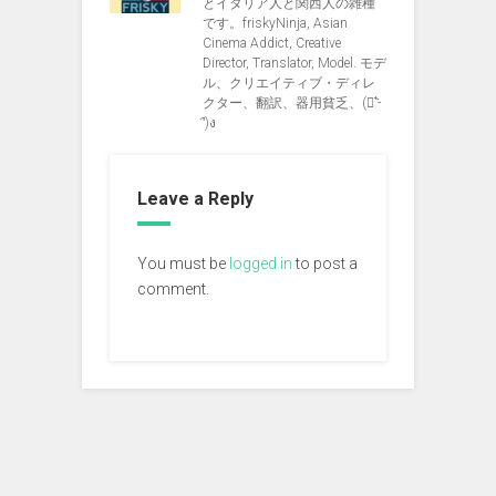
とイタリア人と関西人の雑種
です。friskyNinja, Asian
Cinema Addict, Creative
Director, Translator, Model. モデ
ル、クリエイティブ・ディレ
クター、翻訳、器用貧乏、(ง︡'-
'︠)ง
Leave a Reply
You must be
logged in
to post a
comment.