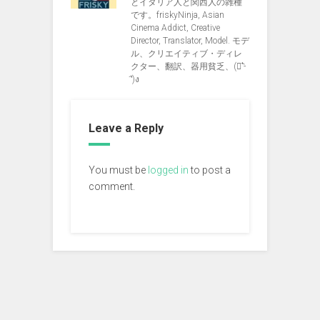
とイタリア人と関西人の雑種
です。friskyNinja, Asian
Cinema Addict, Creative
Director, Translator, Model. モデ
ル、クリエイティブ・ディレ
クター、翻訳、器用貧乏、(ง︡'-
'︠)ง
Leave a Reply
You must be
logged in
to post a
comment.