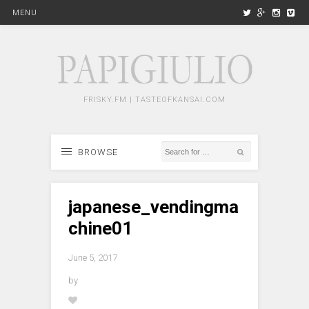
MENU
FRISKY.FM | TASTEOFKANSAI.COM
BROWSE
japanese_vendingma
chine01
June 5, 2017
by