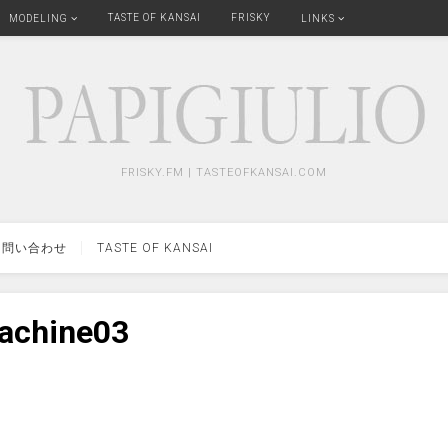
TASTE OF KANSAI
FRISKY
MODELING
LINKS
FRISKY.FM | TASTEOFKANSAI.COM
問い合わせ
TASTE OF KANSAI
achine03