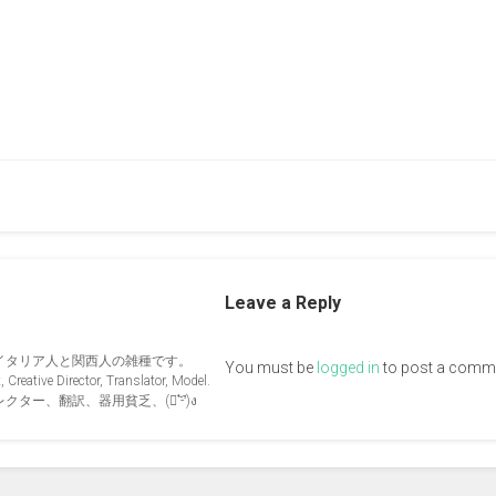
Leave a Reply
イタリア人と関西人の雑種です。
You must be
logged in
to post a comm
Creative Director, Translator, Model.
ー、翻訳、器用貧乏、(ง︡'-'︠)ง