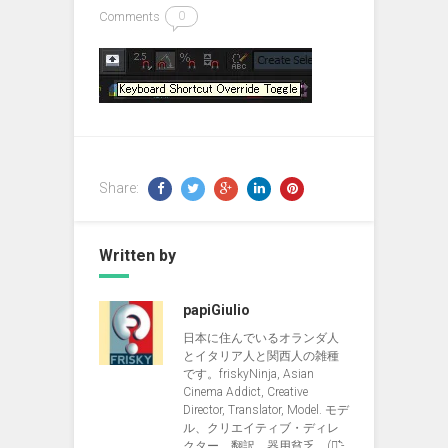
Comments
0
Share:
Written by
papiGiulio
日本に住んでいるオランダ人
とイタリア人と関西人の雑種
です。friskyNinja, Asian
Cinema Addict, Creative
Director, Translator, Model. モデ
ル、クリエイティブ・ディレ
クター、翻訳、器用貧乏、(ง︡'-