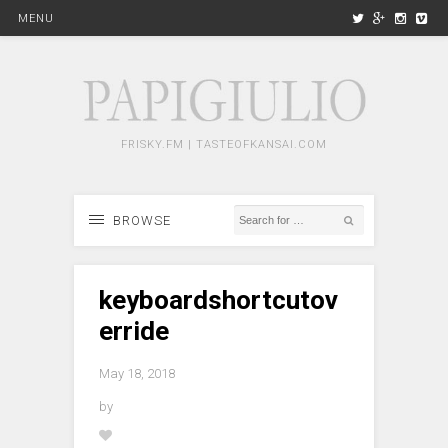
MENU
FRISKY.FM | TASTEOFKANSAI.COM
BROWSE
keyboardshortcutov
erride
May 18, 2018
by