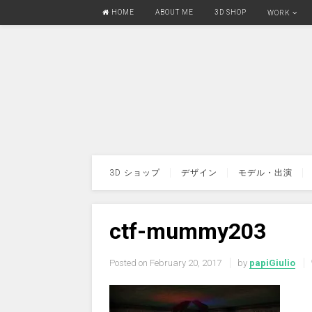
HOME
ABOUT ME
3D SHOP
WORK
3D ショップ
デザイン
モデル・出演
ctf-mummy203
Posted on
February 20, 2017
by
papiGiulio