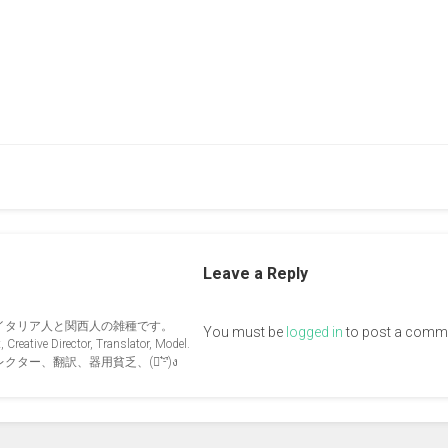
Leave a Reply
イタリア人と関西人の雑種です。
You must be
logged in
to post a comm
Creative Director, Translator, Model.
ー、翻訳、器用貧乏、(ง︡'-'︠)ง