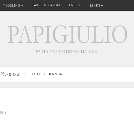
TASTE OF KANSAI
FRISKY
MODELING
LINKS
FRISKY.FM | TASTEOFKANSAI.COM
問い合わせ
TASTE OF KANSAI
0