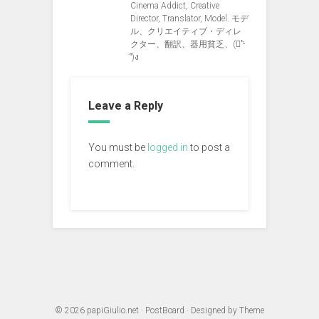
Cinema Addict, Creative
Director, Translator, Model. モデ
ル、クリエイティブ・ディレ
クター、翻訳、器用貧乏、(ง︡'-
'︠)ง
Leave a Reply
You must be
logged in
to post a
comment.
© 2026
papiGiulio.net
·
PostBoard
· Designed by
Theme