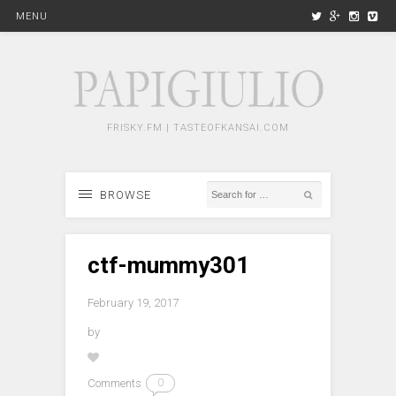
MENU
FRISKY.FM | TASTEOFKANSAI.COM
BROWSE
ctf-mummy301
February 19, 2017
by
Comments
0