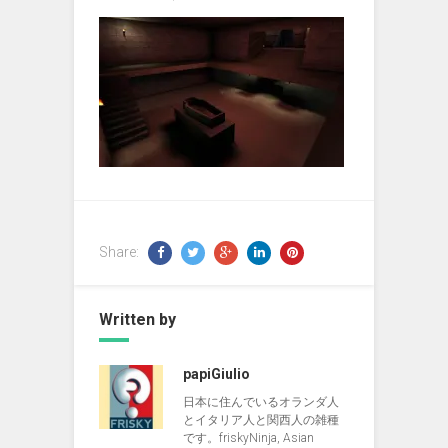
Share:
Written by
papiGiulio
日本に住んでいるオランダ人
とイタリア人と関西人の雑種
です。friskyNinja, Asian