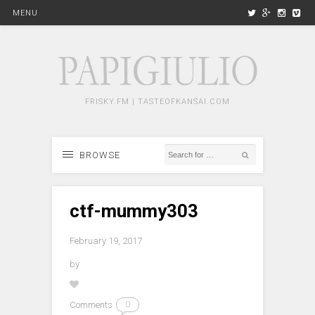
MENU
FRISKY.FM | TASTEOFKANSAI.COM
BROWSE
ctf-mummy303
February 19, 2017
by
Comments
0