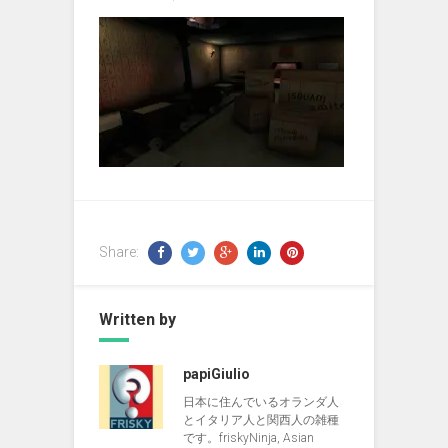
Share:
Written by
papiGiulio
日本に住んでいるオランダ人
とイタリア人と関西人の雑種
です。friskyNinja, Asian