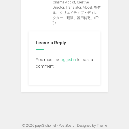
Cinema Addict, Creative
Director, Translator, Model. モデ
ル、クリエイティブ・ディレ
クター、翻訳、器用貧乏、(ง︡'-
'︠)ง
Leave a Reply
You must be
logged in
to post a
comment.
© 2026
papiGiulio.net
·
PostBoard
· Designed by
Theme