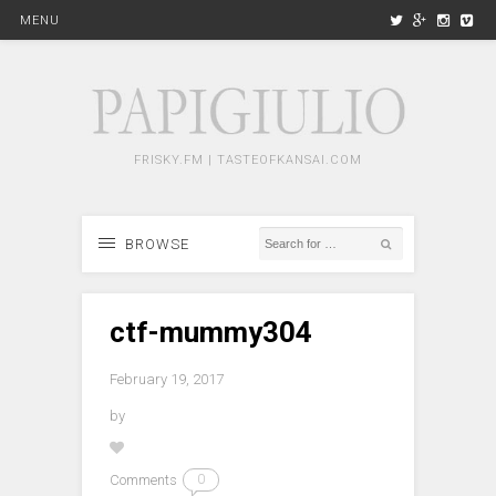
MENU
FRISKY.FM | TASTEOFKANSAI.COM
BROWSE
ctf-mummy304
February 19, 2017
by
Comments
0