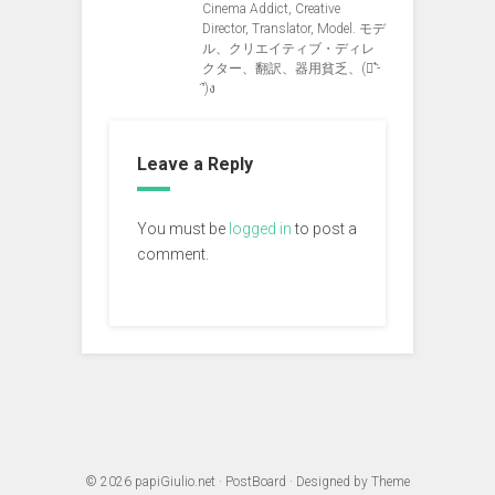
Cinema Addict, Creative
Director, Translator, Model. モデ
ル、クリエイティブ・ディレ
クター、翻訳、器用貧乏、(ง︡'-
'︠)ง
Leave a Reply
You must be
logged in
to post a
comment.
© 2026
papiGiulio.net
·
PostBoard
· Designed by
Theme