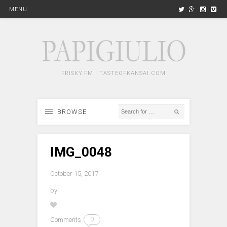
MENU
FRISKY.FM | TASTEOFKANSAI.COM
BROWSE
IMG_0048
October 15, 2017
by
Comments
0