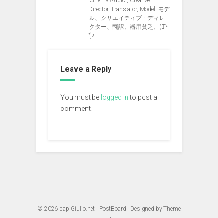
Cinema Addict, Creative
Director, Translator, Model. モデ
ル、クリエイティブ・ディレ
クター、翻訳、器用貧乏、(ง︡'-
'︠)ง
Leave a Reply
You must be
logged in
to post a
comment.
© 2026
papiGiulio.net
·
PostBoard
· Designed by
Theme