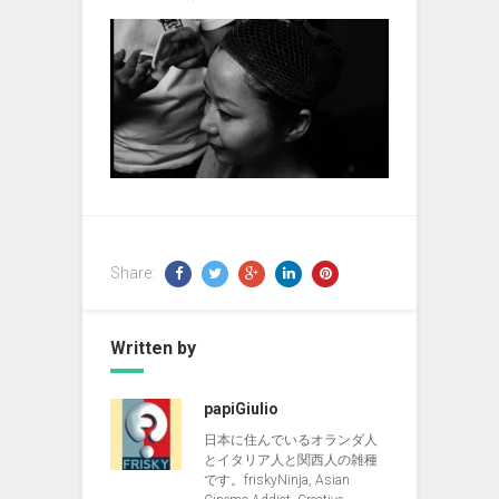
Share:
Written by
papiGiulio
日本に住んでいるオランダ人
とイタリア人と関西人の雑種
です。friskyNinja, Asian