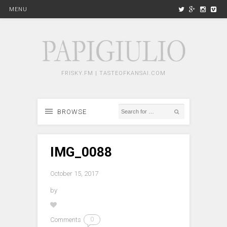
MENU
FRISKY.FM | TASTEOFKANSAI.COM
BROWSE
IMG_0088
October 15, 2017
by
Comments
0