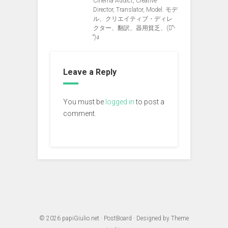
Cinema Addict, Creative
Director, Translator, Model. モデ
ル、クリエイティブ・ディレ
クター、翻訳、器用貧乏、(ง︡'-
'︠)ง
Leave a Reply
You must be
logged in
to post a
comment.
© 2026
papiGiulio.net
·
PostBoard
· Designed by
Theme