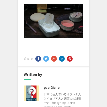
Share:
Written by
papiGiulio
日本に住んでいるオランダ人
とイタリア人と関西人の雑種
です。friskyNinja, Asian