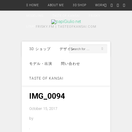
HOME
ABOUT ME
3D SHOP
WORK
MODELING
TASTE OF KANSAI
FRISKY
LINKS
FRISKY.FM | TASTEOFKANSAI.COM
3D ショップ
デザイン
モデル・出演
問い合わせ
TASTE OF KANSAI
IMG_0094
October 15, 2017
by