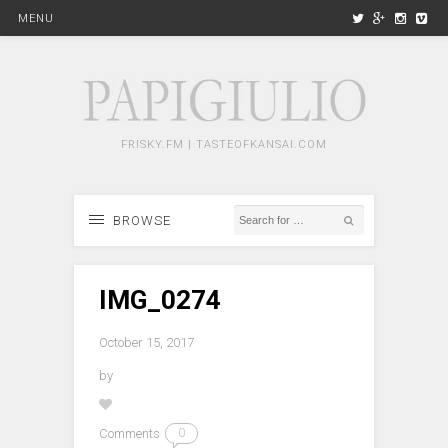
MENU
FRISKY.FM | TASTEOFKANSAI.COM
BROWSE
IMG_0274
October 15, 2017
by
Comments
0