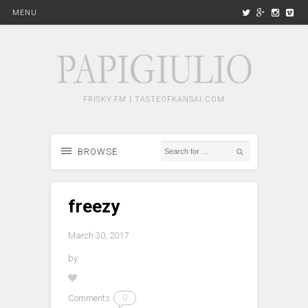
MENU
FRISKY.FM | TASTEOFKANSAI.COM
BROWSE
freezy
March 30, 2017
by
Comments
0