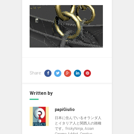
Share:
Written by
papiGiulio
日本に住んでいるオランダ人
とイタリア人と関西人の雑種
です。friskyNinja, Asian
Cinema Addict, Creative