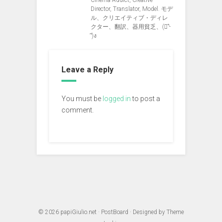
Director, Translator, Model. モデ
ル、クリエイティブ・ディレ
クター、翻訳、器用貧乏、(ง︡'-
'︠)ง
Leave a Reply
You must be
logged in
to post a
comment.
© 2026
papiGiulio.net
·
PostBoard
· Designed by
Theme