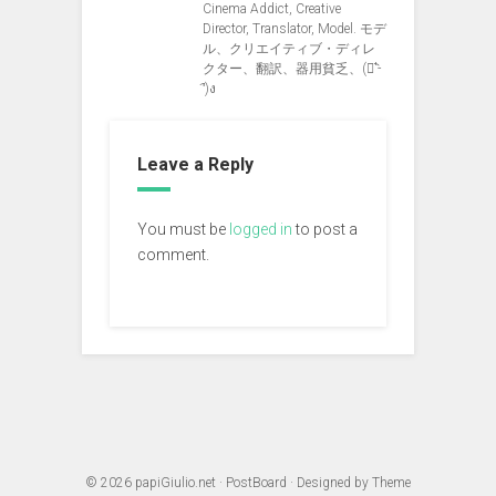
Cinema Addict, Creative
Director, Translator, Model. モデ
ル、クリエイティブ・ディレ
クター、翻訳、器用貧乏、(ง︡'-
'︠)ง
Leave a Reply
You must be
logged in
to post a
comment.
© 2026
papiGiulio.net
·
PostBoard
· Designed by
Theme