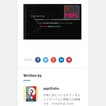
Share:
Written by
papiGiulio
日本に住んでいるオランダ人
とイタリア人と関西人の雑種
です。friskyNinja, Asian