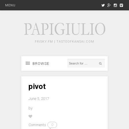
MENU
FRISKY.FM | TASTEOFKANSAI.COM
BROWSE
pivot
June 5, 2017
by
Comments
0