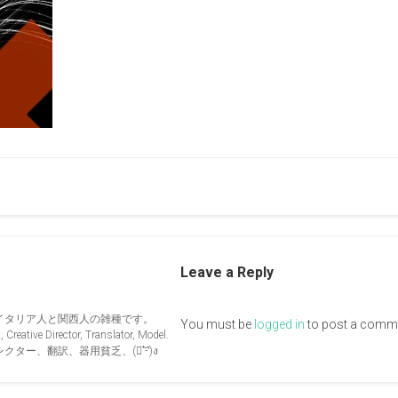
Leave a Reply
イタリア人と関西人の雑種です。
You must be
logged in
to post a comm
Creative Director, Translator, Model.
ー、翻訳、器用貧乏、(ง︡'-'︠)ง