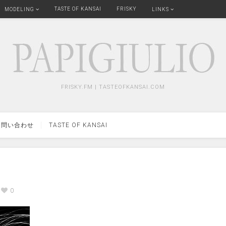
TASTE OF KANSAI
FRISKY
MODELING
LINKS
FRISKY.FM | TASTEOFKANSAI.COM
問い合わせ
TASTE OF KANSAI
0