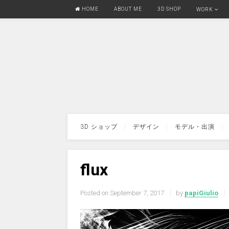
HOME
ABOUT ME
3D SHOP
WORK
3D ショップ
デザイン
モデル・出演
flux
Posted on
September 7, 2017
by
papiGiulio