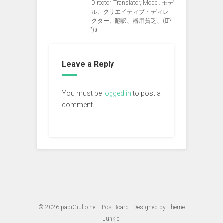
Director, Translator, Model. モデ
ル、クリエイティブ・ディレ
クター、翻訳、器用貧乏、(ง︡'-
'︠)ง
Leave a Reply
You must be
logged in
to post a
comment.
© 2026
papiGiulio.net
·
PostBoard
· Designed by
Theme
Junkie
.