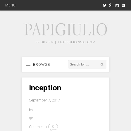
MENU
FRISKY.FM | TASTEOFKANSAI.COM
BROWSE
inception
September 7, 2017
by
Comments
0