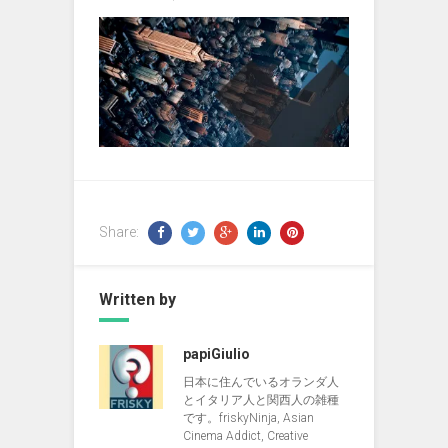
Share:
Written by
papiGiulio
日本に住んでいるオランダ人
とイタリア人と関西人の雑種
です。friskyNinja, Asian
Cinema Addict, Creative