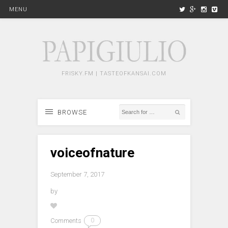
MENU
FRISKY.FM | TASTEOFKANSAI.COM
BROWSE
voiceofnature
September 7, 2017
by
Comments
0