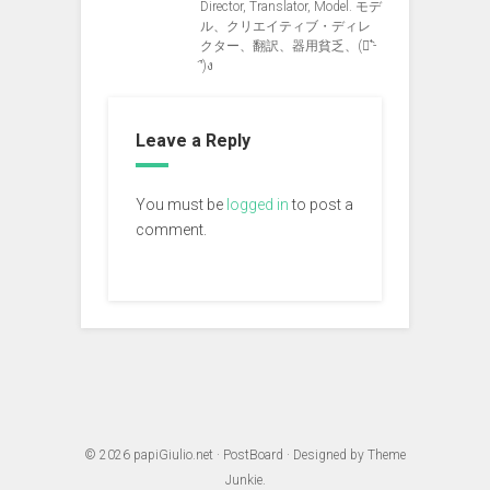
Director, Translator, Model. モデ
ル、クリエイティブ・ディレ
クター、翻訳、器用貧乏、(ง︡'-
'︠)ง
Leave a Reply
You must be
logged in
to post a
comment.
© 2026
papiGiulio.net
·
PostBoard
· Designed by
Theme
Junkie
.