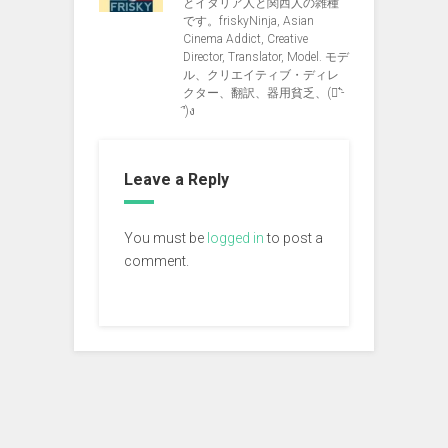
とイタリア人と関西人の雑種
です。friskyNinja, Asian
Cinema Addict, Creative
Director, Translator, Model. モデ
ル、クリエイティブ・ディレ
クター、翻訳、器用貧乏、(ง︡'-
'︠)ง
Leave a Reply
You must be
logged in
to post a
comment.