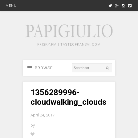
MENU
FRISKY.FM | TASTEOFKANSAI.COM
BROWSE
1356289996-
cloudwalking_clouds
April 24, 2017
by