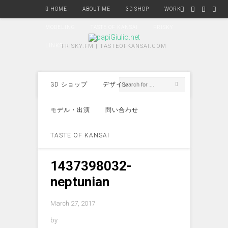
HOME
ABOUT ME
3D SHOP
WORK
MODELING
TASTE OF KANSAI
FRISKY
LINKS
FRISKY.FM | TASTEOFKANSAI.COM
3D ショップ
デザイン
モデル・出演
問い合わせ
TASTE OF KANSAI
1437398032-
neptunian
March 27, 2017
by