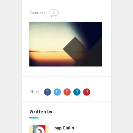
Comments
0
Share:
Written by
papiGiulio