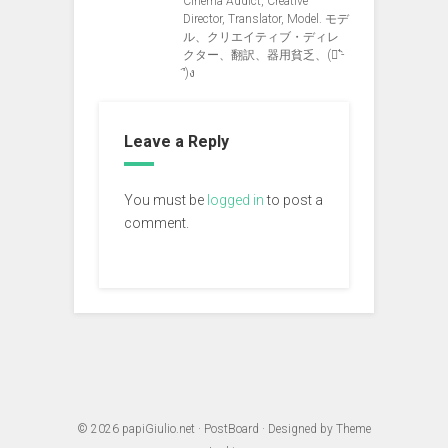
Cinema Addict, Creative
Director, Translator, Model. モデ
ル、クリエイティブ・ディレ
クター、翻訳、器用貧乏、(ง︡'-
'︠)ง
Leave a Reply
You must be
logged in
to post a
comment.
© 2026
papiGiulio.net
·
PostBoard
· Designed by
Theme