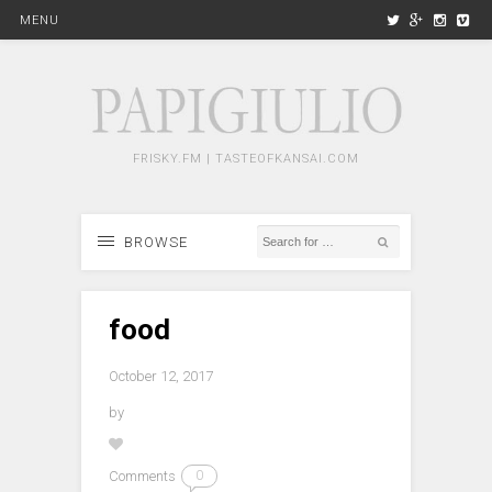
MENU
FRISKY.FM | TASTEOFKANSAI.COM
BROWSE
food
October 12, 2017
by
Comments
0