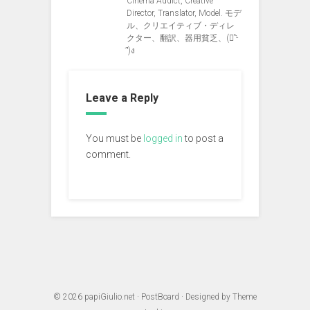
Cinema Addict, Creative
Director, Translator, Model. モデ
ル、クリエイティブ・ディレ
クター、翻訳、器用貧乏、(ง︡'-
'︠)ง
Leave a Reply
You must be
logged in
to post a
comment.
© 2026
papiGiulio.net
·
PostBoard
· Designed by
Theme