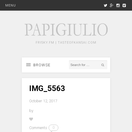
MENU
FRISKY.FM | TASTEOFKANSAI.COM
BROWSE
IMG_5563
October 12, 2017
by
Comments
0