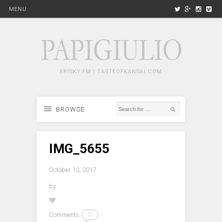
MENU
FRISKY.FM | TASTEOFKANSAI.COM
BROWSE
IMG_5655
October 12, 2017
by
Comments
0