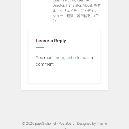
Cinema Addict, Creative
Director, Translator, Model. モデ
ル、クリエイティブ・ディレ
クター、翻訳、器用貧乏、(ง︡'-
'︠)ง
Leave a Reply
You must be
logged in
to post a
comment.
© 2026
papiGiulio.net
·
PostBoard
· Designed by
Theme