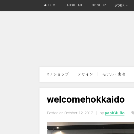
HOME
ABOUT ME
3D SHOP
WORK
3D ショップ
デザイン
モデル・出演
welcomehokkaido
Posted on
October 12, 2017
by
papiGiulio