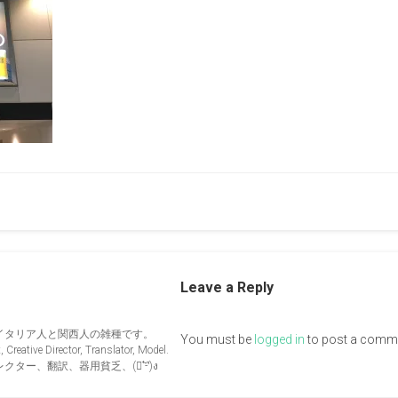
Leave a Reply
イタリア人と関西人の雑種です。
You must be
logged in
to post a comm
Creative Director, Translator, Model.
ー、翻訳、器用貧乏、(ง︡'-'︠)ง