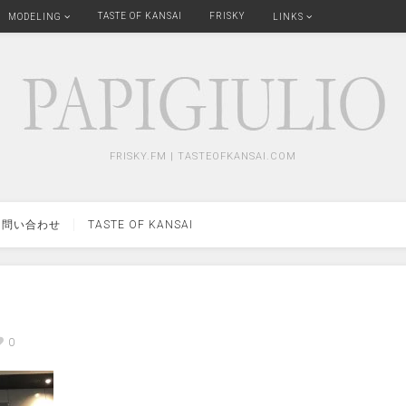
TASTE OF KANSAI
FRISKY
MODELING
LINKS
FRISKY.FM | TASTEOFKANSAI.COM
問い合わせ
TASTE OF KANSAI
0