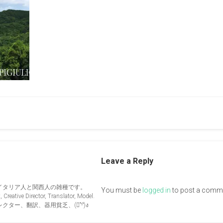
Leave a Reply
イタリア人と関西人の雑種です。
You must be
logged in
to post a comm
Creative Director, Translator, Model.
ー、翻訳、器用貧乏、(ง︡'-'︠)ง