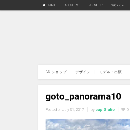
HOME
ABOUT ME
3D SHOP
WORK
3D ショップ
デザイン
モデル・出演
goto_panorama10
Posted on
July 31, 2017
by
papiGiulio
0