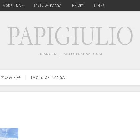
TASTE OF KANSAI
FRISKY
MODELING
LINKS
FRISKY.FM | TASTEOFKANSAI.COM
問い合わせ
TASTE OF KANSAI