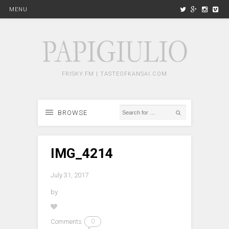
MENU
FRISKY.FM | TASTEOFKANSAI.COM
BROWSE
IMG_4214
July 31, 2017
by
Comments
0