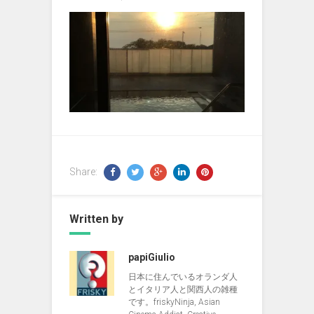
Share:
Written by
papiGiulio
日本に住んでいるオランダ人
とイタリア人と関西人の雑種
です。friskyNinja, Asian