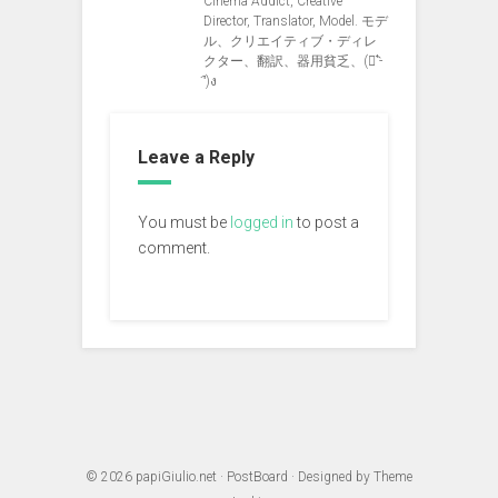
Cinema Addict, Creative
Director, Translator, Model. モデ
ル、クリエイティブ・ディレ
クター、翻訳、器用貧乏、(ง︡'-
'︠)ง
Leave a Reply
You must be
logged in
to post a
comment.
© 2026
papiGiulio.net
·
PostBoard
· Designed by
Theme