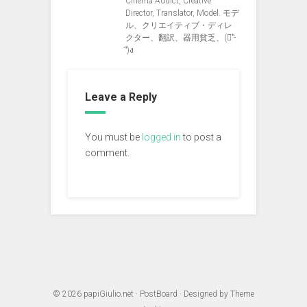
Cinema Addict, Creative
Director, Translator, Model. モデ
ル、クリエイティブ・ディレ
クター、翻訳、器用貧乏、(ง︡'-
'︠)ง
Leave a Reply
You must be
logged in
to post a
comment.
© 2026
papiGiulio.net
·
PostBoard
· Designed by
Theme