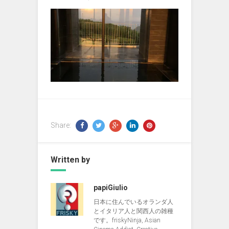
Share:
Written by
papiGiulio
日本に住んでいるオランダ人
とイタリア人と関西人の雑種
です。friskyNinja, Asian