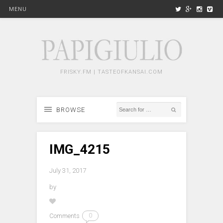
MENU
FRISKY.FM | TASTEOFKANSAI.COM
BROWSE
IMG_4215
July 31, 2017
by
Comments
0