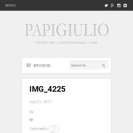
MENU
FRISKY.FM | TASTEOFKANSAI.COM
BROWSE
IMG_4225
July 31, 2017
by
Comments
0