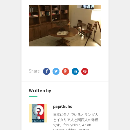
Share:
Written by
papiGiulio
日本に住んでいるオランダ人
とイタリア人と関西人の雑種
です。friskyNinja, Asian