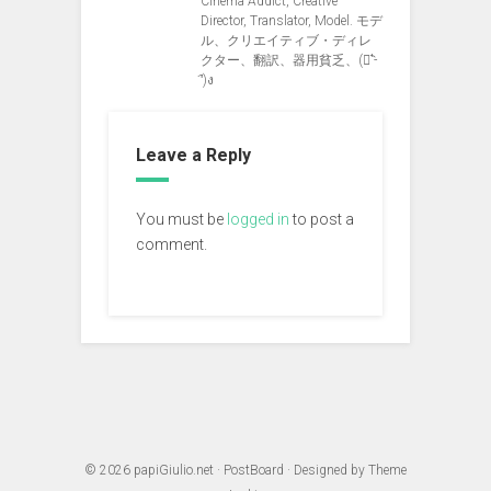
Cinema Addict, Creative
Director, Translator, Model. モデ
ル、クリエイティブ・ディレ
クター、翻訳、器用貧乏、(ง︡'-
'︠)ง
Leave a Reply
You must be
logged in
to post a
comment.
© 2026
papiGiulio.net
·
PostBoard
· Designed by
Theme