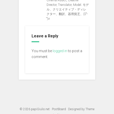
Cinema Addict, Creative
Director, Translator, Model. モデ
ル、クリエイティブ・ディレ
クター、翻訳、器用貧乏、(ง︡'-
'︠)ง
Leave a Reply
You must be
logged in
to post a
comment.
© 2026
papiGiulio.net
·
PostBoard
· Designed by
Theme