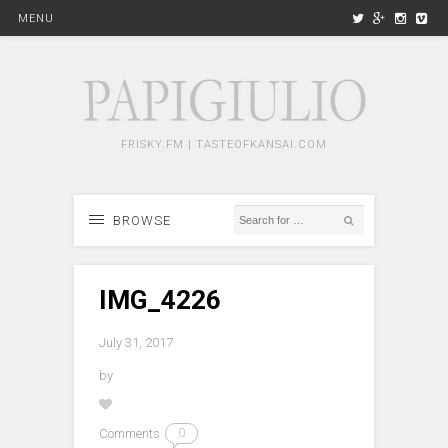
MENU
FRISKY.FM | TASTEOFKANSAI.COM
BROWSE
IMG_4226
July 31, 2017
by
Comments
0