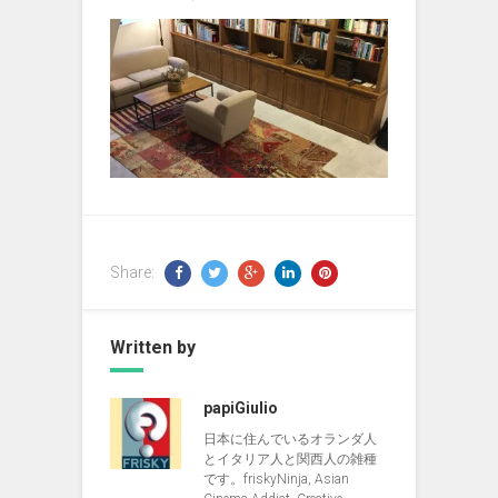
Share:
Written by
papiGiulio
日本に住んでいるオランダ人
とイタリア人と関西人の雑種
です。friskyNinja, Asian