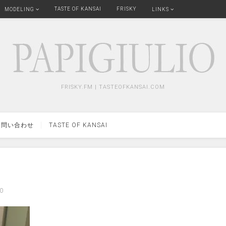
TASTE OF KANSAI
FRISKY
MODELING
LINKS
FRISKY.FM | TASTEOFKANSAI.COM
問い合わせ
TASTE OF KANSAI
0