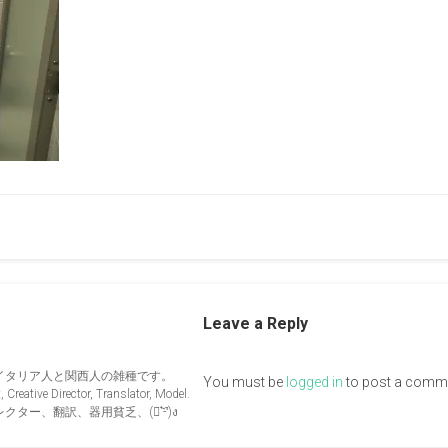
Leave a Reply
イタリア人と関西人の雑種です。
You must be
logged in
to post a comm
Creative Director, Translator, Model.
ー、翻訳、器用貧乏、(ง︡'-'︠)ง