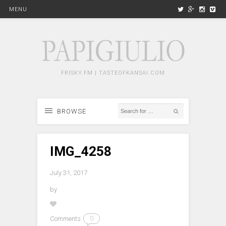
MENU
FRISKY.FM | TASTEOFKANSAI.COM
BROWSE
IMG_4258
July 31, 2017
by
Comments
0