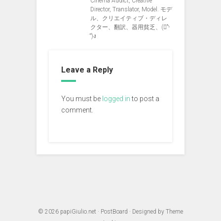
Cinema Addict, Creative
Director, Translator, Model. モデ
ル、クリエイティブ・ディレ
クター、翻訳、器用貧乏、(ง︡'-
'︠)ง
Leave a Reply
You must be
logged in
to post a
comment.
© 2026
papiGiulio.net
·
PostBoard
· Designed by
Theme