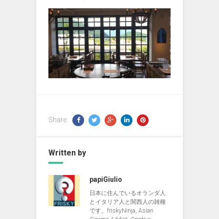
Share:
Written by
papiGiulio
日本に住んでいるオランダ人
とイタリア人と関西人の雑種
です。friskyNinja, Asian