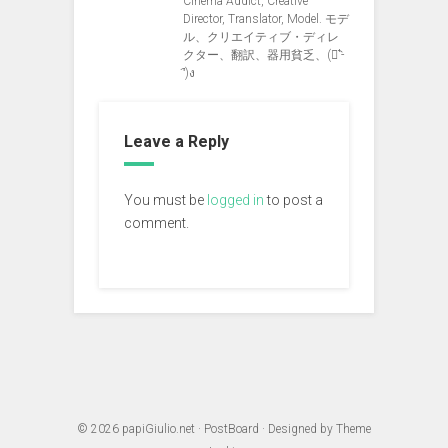
Cinema Addict, Creative
Director, Translator, Model. モデ
ル、クリエイティブ・ディレ
クター、翻訳、器用貧乏、(ง︡'-
'︠)ง
Leave a Reply
You must be
logged in
to post a
comment.
© 2026
papiGiulio.net
·
PostBoard
· Designed by
Theme