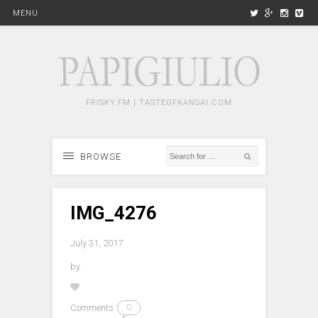
MENU
FRISKY.FM | TASTEOFKANSAI.COM
BROWSE
IMG_4276
July 31, 2017
by
Comments
0