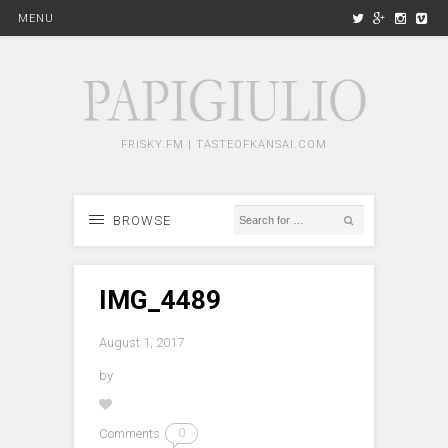
MENU
FRISKY.FM | TASTEOFKANSAI.COM
BROWSE
IMG_4489
August 1, 2017
by
Comments
0