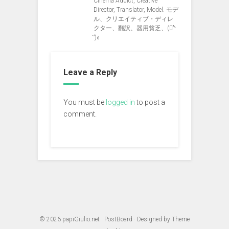
Cinema Addict, Creative
Director, Translator, Model. モデ
ル、クリエイティブ・ディレ
クター、翻訳、器用貧乏、(ง︡'-
'︠)ง
Leave a Reply
You must be
logged in
to post a
comment.
© 2026
papiGiulio.net
·
PostBoard
· Designed by
Theme