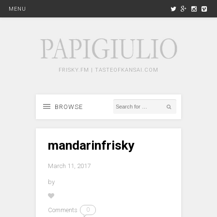
MENU
FRISKY.FM | TASTEOFKANSAI.COM
BROWSE
mandarinfrisky
March 11, 2017
by
Comments
0