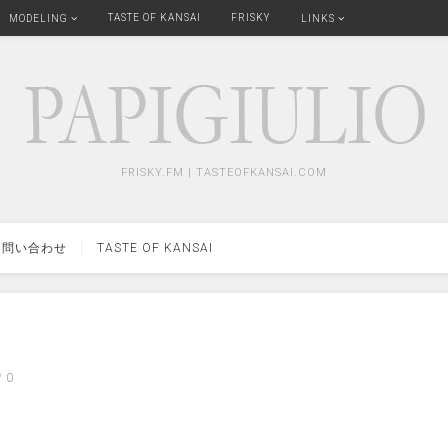
TASTE OF KANSAI
FRISKY
MODELING
LINKS
FRISKY.FM | TASTEOFKANSAI.COM
問い合わせ
TASTE OF KANSAI
0