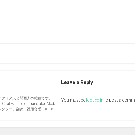
Leave a Reply
イタリア人と関西人の雑種です。
You must be
logged in
to post a comm
Creative Director, Translator, Model.
ー、翻訳、器用貧乏、(ง︡'-'︠)ง