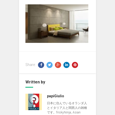
Share:
Written by
papiGiulio
日本に住んでいるオランダ人
とイタリア人と関西人の雑種
です。friskyNinja, Asian