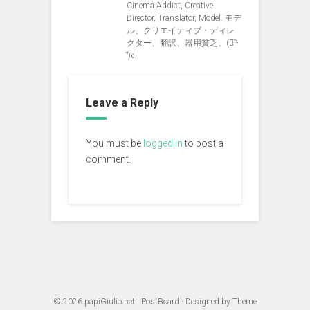
Cinema Addict, Creative
Director, Translator, Model. モデ
ル、クリエイティブ・ディレ
クター、翻訳、器用貧乏、(ง︡'-
'︠)ง
Leave a Reply
You must be
logged in
to post a
comment.
© 2026
papiGiulio.net
·
PostBoard
· Designed by
Theme