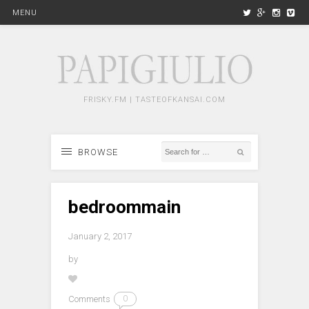
MENU
FRISKY.FM | TASTEOFKANSAI.COM
BROWSE
bedroommain
January 2, 2017
by
Comments
0