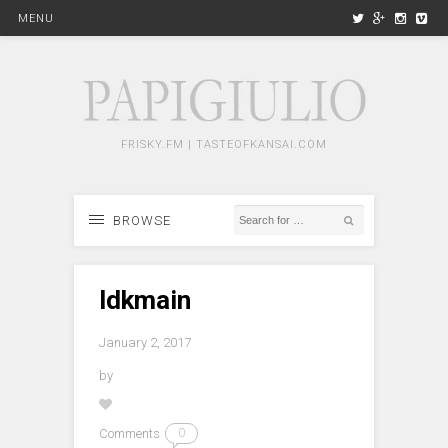
MENU
FRISKY.FM | TASTEOFKANSAI.COM
BROWSE
ldkmain
January 2, 2017
by
Comments
0