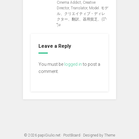
Cinema Addict, Creative
Director, Translator, Model. モデ
ル、クリエイティブ・ディレ
クター、翻訳、器用貧乏、(ง︡'-
'︠)ง
Leave a Reply
You must be
logged in
to post a
comment.
© 2026
papiGiulio.net
·
PostBoard
· Designed by
Theme