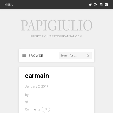
MENU
FRISKY.FM | TASTEOFKANSAI.COM
BROWSE
carmain
January 2, 2017
by
Comments
0