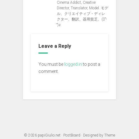
Cinema Addict, Creative
Director, Translator, Model. モデ
ル、クリエイティブ・ディレ
クター、翻訳、器用貧乏、(ง︡'-
'︠)ง
Leave a Reply
You must be
logged in
to post a
comment.
© 2026
papiGiulio.net
·
PostBoard
· Designed by
Theme