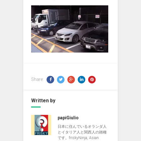
Share:
Written by
papiGiulio
日本に住んでいるオランダ人
とイタリア人と関西人の雑種
です。friskyNinja, Asian