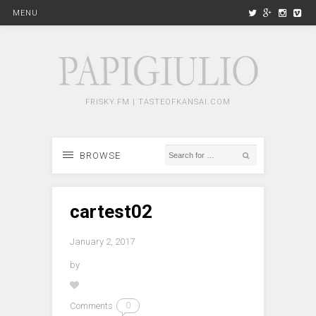
MENU
FRISKY.FM | TASTEOFKANSAI.COM
BROWSE
cartest02
January 2, 2017
by
Comments
0