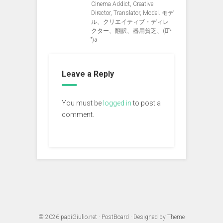
Cinema Addict, Creative
Director, Translator, Model. モデ
ル、クリエイティブ・ディレ
クター、翻訳、器用貧乏、(ง︡'-
'︠)ง
Leave a Reply
You must be
logged in
to post a
comment.
© 2026
papiGiulio.net
·
PostBoard
· Designed by
Theme