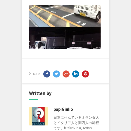
Share:
Written by
papiGiulio
日本に住んでいるオランダ人
とイタリア人と関西人の雑種
です。friskyNinja, Asian