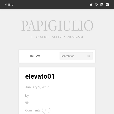
MENU
FRISKY.FM | TASTEOFKANSAI.COM
BROWSE
elevato01
January 2, 2017
by
Comments
0