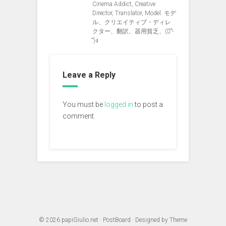
Cinema Addict, Creative
Director, Translator, Model. モデ
ル、クリエイティブ・ディレ
クター、翻訳、器用貧乏、(ง︡'-
'︠)ง
Leave a Reply
You must be
logged in
to post a
comment.
© 2026
papiGiulio.net
·
PostBoard
· Designed by
Theme