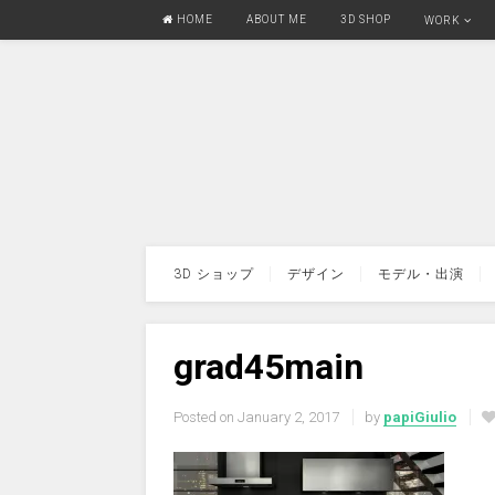
HOME
ABOUT ME
3D SHOP
WORK
3D ショップ
デザイン
モデル・出演
grad45main
Posted on
January 2, 2017
by
papiGiulio