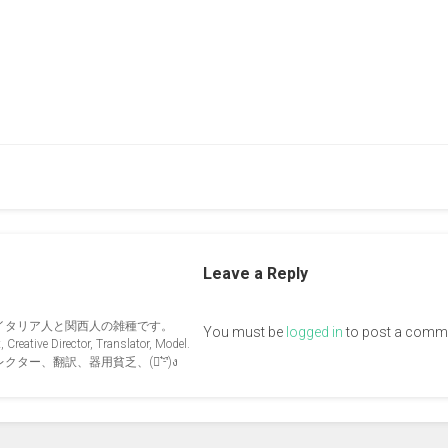
Leave a Reply
イタリア人と関西人の雑種です。
You must be
logged in
to post a comm
Creative Director, Translator, Model.
ー、翻訳、器用貧乏、(ง︡'-'︠)ง