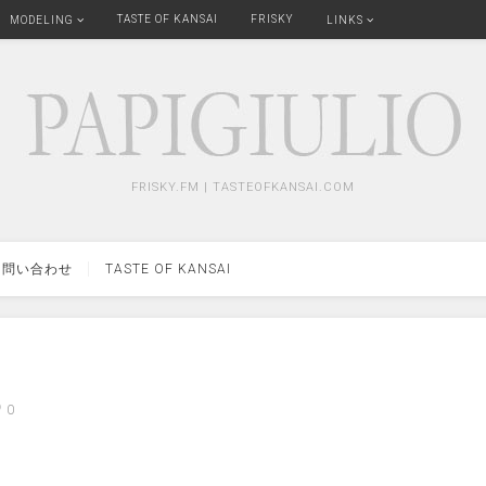
TASTE OF KANSAI
FRISKY
MODELING
LINKS
FRISKY.FM | TASTEOFKANSAI.COM
問い合わせ
TASTE OF KANSAI
0