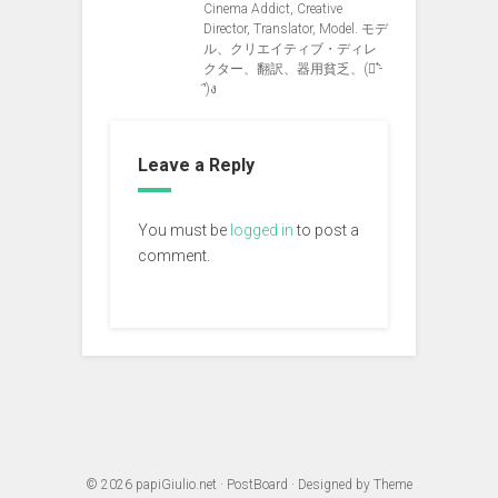
Cinema Addict, Creative
Director, Translator, Model. モデ
ル、クリエイティブ・ディレ
クター、翻訳、器用貧乏、(ง︡'-
'︠)ง
Leave a Reply
You must be
logged in
to post a
comment.
© 2026
papiGiulio.net
·
PostBoard
· Designed by
Theme