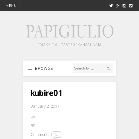
MENU
FRISKY.FM | TASTEOFKANSAI.COM
BROWSE
kubire01
January 2, 2017
by
Comments
0