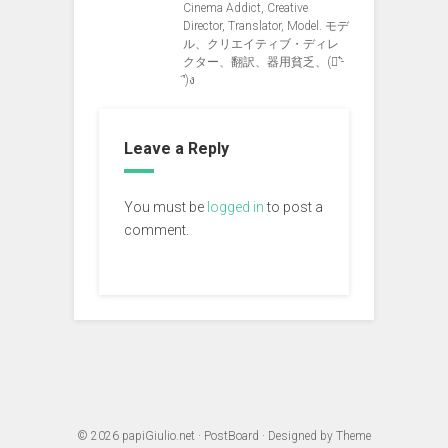
Cinema Addict, Creative
Director, Translator, Model. モデ
ル、クリエイティブ・ディレ
クター、翻訳、器用貧乏、(ง︡'-
'︠)ง
Leave a Reply
You must be
logged in
to post a
comment.
© 2026
papiGiulio.net
·
PostBoard
· Designed by
Theme