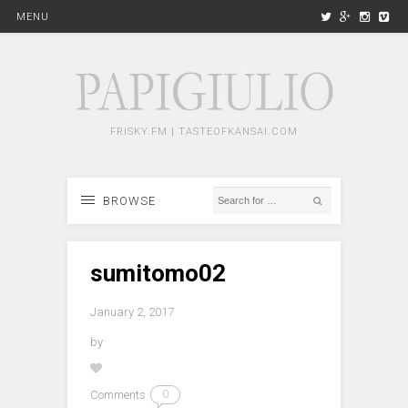
MENU
FRISKY.FM | TASTEOFKANSAI.COM
BROWSE
sumitomo02
January 2, 2017
by
Comments
0