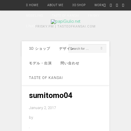
HOME
ABOUT ME
3D SHOP
WORK
MODELING
TASTE OF KANSAI
FRISKY
LINKS
FRISKY.FM | TASTEOFKANSAI.COM
3D ショップ
デザイン
モデル・出演
問い合わせ
TASTE OF KANSAI
sumitomo04
January 2, 2017
by