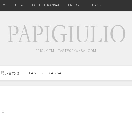
TASTE OF KANSAI
FRISKY
MODELING
LINKS
FRISKY.FM | TASTEOFKANSAI.COM
問い合わせ
TASTE OF KANSAI
0