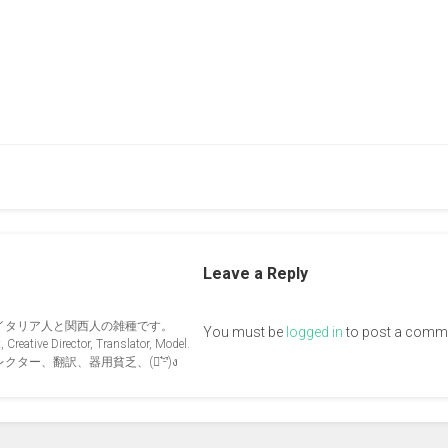
Leave a Reply
イタリア人と関西人の雑種です。
You must be
logged in
to post a comm
Creative Director, Translator, Model.
ー、翻訳、器用貧乏、(ง︡'-'︠)ง