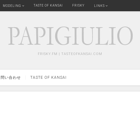
TASTE OF KANSAI
FRISKY
MODELING
LINKS
FRISKY.FM | TASTEOFKANSAI.COM
問い合わせ
TASTE OF KANSAI