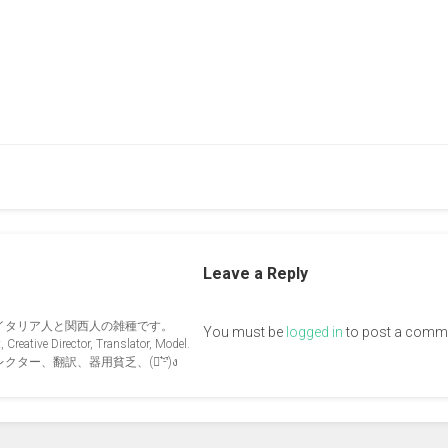
Leave a Reply
イタリア人と関西人の雑種です。
You must be
logged in
to post a comm
Creative Director, Translator, Model.
ー、翻訳、器用貧乏、(ง︡'-'︠)ง