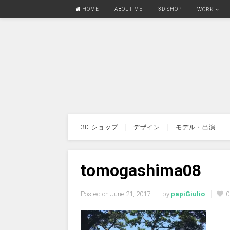
HOME
ABOUT ME
3D SHOP
WORK
3D ショップ
デザイン
モデル・出演
tomogashima08
Posted on
June 21, 2017
by
papiGiulio
0